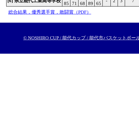
[6] 県立能代工業高等学校
-
2
3
7
85
71
68
89
65
総合結果，優秀選手賞，敢闘賞（PDF）
© NOSHIRO CUP / 能代カップ / 能代市バスケッ