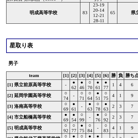
23-19
20-14
明成高等学校
83
65
県
12-21
28-11
星取り表
男子
team
[1]
[2]
[3]
[4]
[5]
[6]
勝
負
勝ち
●
●
○
●
●
[1] 県立前原高等学校
-
1
4
6
62
46
70
61
77
○
○
○
●
○
[2] 延岡学園高等学校
-
4
1
9
74
71
64
51
75
○
●
●
○
●
[3] 洛南高等学校
-
2
3
7
69
61
63
78
63
●
●
○
●
○
[4] 市立船橋高等学校
-
2
3
7
69
54
99
76
92
○
○
●
○
○
[5] 明成高等学校
-
4
1
9
92
77
75
84
83
○
●
○
●
●