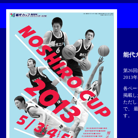
能代
第26
2013
各ペー
掲載し
ただし
で、 
す。